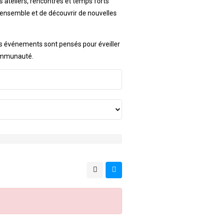
s ateliers, rencontres et temps forts
 ensemble et de découvrir de nouvelles
os événements sont pensés pour éveiller
 communauté.