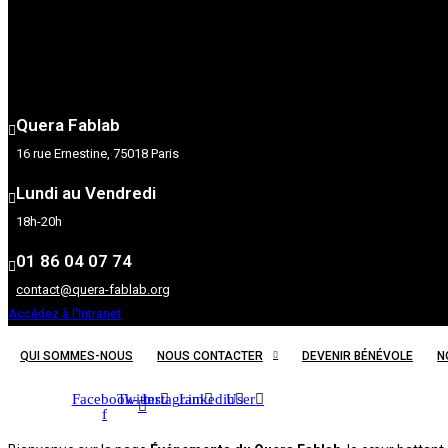
Quera Fablab
16 rue Ernestine, 75018 Paris
Lundi au Vendredi
18h-20h
01 86 04 07 74
contact@quera-fablab.org
Accédez à l'Intranet
QUI SOMMES-NOUS
NOUS CONTACTER
DEVENIR BÉNÉVOLE
N
Facebook-
Twitter
Instagram
Linkedin
User
f