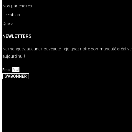
Nos partenaires
Le Fablab
Quera
NEWLETTERS
Ne manquez aucune nouveauté, rejoignez notre communauté créative
aujourd’hui !
Email
S'ABONNER