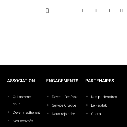
ASSOCIATION
ENGAGEMENTS
PARTENAIRES
Qui sommes
Devenir Bénévole
Nos partenaires
nous
Service Civique
Le Fablab
Devenir adhérent
Nous rejoindre
Quera
Nos activités